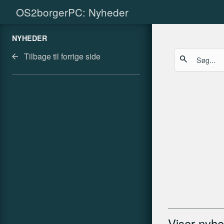
OS2borgerPC: Nyheder
NYHEDER
Tilbage til forrige side
arrow_back
search
Viser nyhe